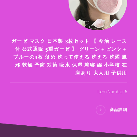
ガーゼ マスク 日本製 3枚セット 【 今治 レース
付 公式通販 5重ガーゼ 】 グリーン＋ピンク＋
ブルーの3枚 薄め 洗って使える 洗える 洗濯 風
邪 乾燥 予防 対策 吸水 保湿 就寝 綿 小学校 在
庫あり 大人用 子供用
Item Number 6
商品詳細